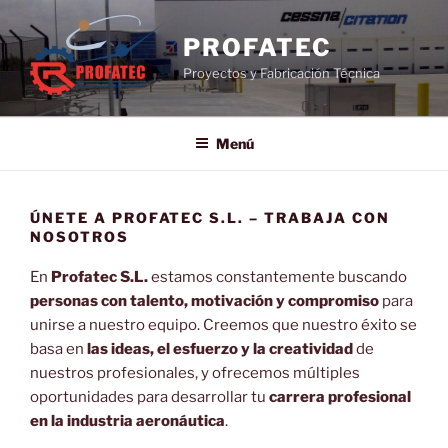
Saltar
al
PROFATEC
contenido
Proyectos y Fabricación Técnica
Menú
ÚNETE A PROFATEC S.L. – TRABAJA CON
NOSOTROS
En
Profatec S.L.
estamos constantemente buscando
personas con talento, motivación y compromiso
para
unirse a nuestro equipo. Creemos que nuestro éxito se
basa en
las ideas, el esfuerzo y la creatividad
de
nuestros profesionales, y ofrecemos múltiples
oportunidades para desarrollar tu
carrera profesional
en la industria aeronáutica
.