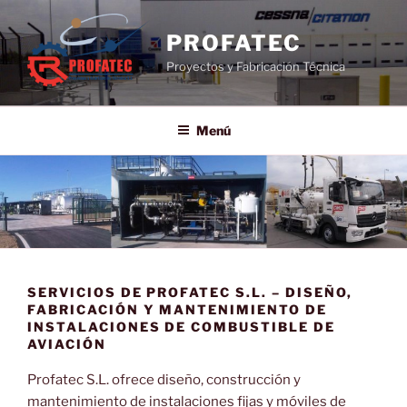
Saltar
al
PROFATEC
contenido
Proyectos y Fabricación Técnica
Menú
SERVICIOS DE PROFATEC S.L. – DISEÑO,
FABRICACIÓN Y MANTENIMIENTO DE
INSTALACIONES DE COMBUSTIBLE DE
AVIACIÓN
Profatec S.L. ofrece diseño, construcción y
mantenimiento de instalaciones fijas y móviles de